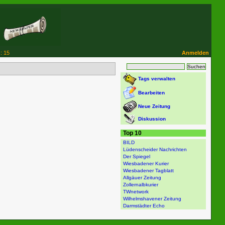
: 15
Anmelden
Tags verwalten
Bearbeiten
Neue Zeitung
Diskussion
Top 10
BILD
Lüdenscheider Nachrichten
Der Spiegel
Wiesbadener Kurier
Wiesbadener Tagblatt
Allgäuer Zeitung
Zollernalbkurier
TWnetwork
Wilhelmshavener Zeitung
Darmstädter Echo